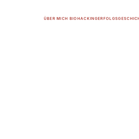
ÜBER MICH 
BIOHACKING
ERFOLGSGESCHIC
ÜBER MICH 
BIOHACKING
ERFOLGSGESCHIC